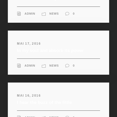
ADMIN
NEWS
0
MAI 17, 2016
In my soul and absorb its power
ADMIN
NEWS
0
MAI 16, 2016
I hear the buzz of the little